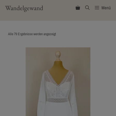
Zum
Wandelgewand
Menü
Inhalt
springen
Nach
Alle 79 Ergebnisse werden angezeigt
Aktualität
sortiert