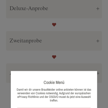
Deluxe-Anprobe
Zweitanprobe
Accessoire-Anprobe
Cookie Menü
Damit wir dir unsere Brautkleider online anbieten können ist das
verwenden von Cookies notwendig. Aufgrund der europäischen
Nach deiner Anprobe
ePrivacy Richtlinie und der DSGVO musst du jetzt eine Auswahl
treffen.
kommen die