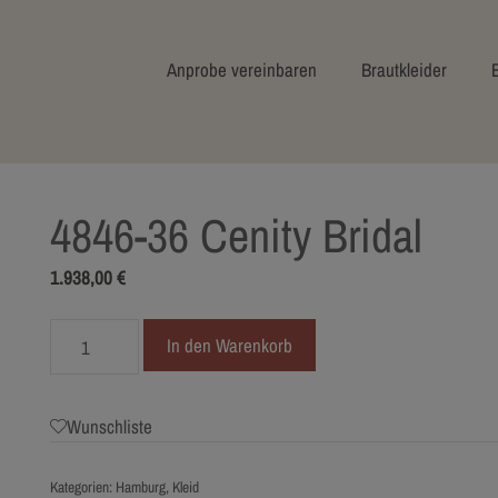
Anprobe vereinbaren
Brautkleider
4846-36 Cenity Bridal
1.938,00
€
4846-
In den Warenkorb
36
Cenity
Bridal
Wunschliste
Menge
Kategorien:
Hamburg
,
Kleid