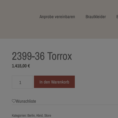
Anprobe vereinbaren
Brautkleider
2399-36 Torrox
1.415,00
€
2399-
In den Warenkorb
36
Torrox
Menge
Wunschliste
Kategorien:
Berlin
,
Kleid
,
Store