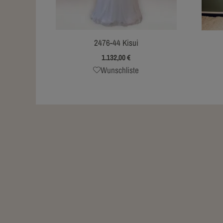
2476-44 Kisui
1.132,00
€
Wunschliste