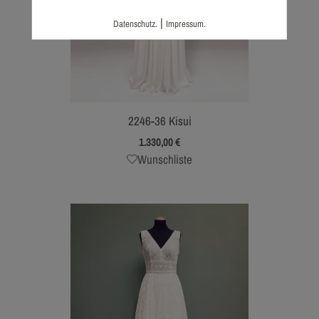
|
Datenschutz.
Impressum.
2246-36 Kisui
1.330,00
€
Wunschliste