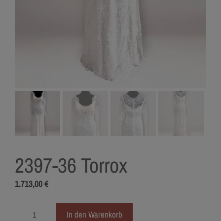
2397-36 Torrox
1.713,00
€
2397-
In den Warenkorb
36