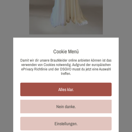
1905-38 Tres Chic
Cookie Menü
1.330,00
€
Wunschliste
Damit wir dir unsere Brautkleider online anbieten können ist das
verwenden von Cookies notwendig. Aufgrund der europäischen
ePrivacy Richtlinie und der DSGVO musst du jetzt eine Auswahl
treffen.
Alles klar.
Nein danke.
Einstellungen.