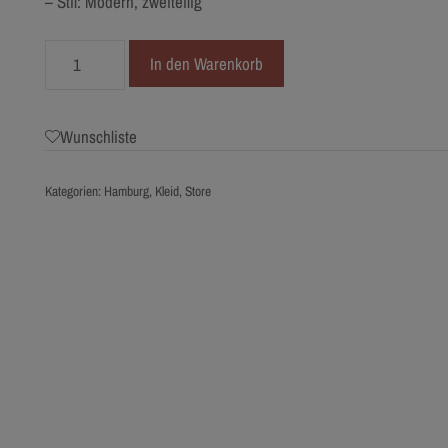
– Stil: Modern, zweiteilig
2269-
In den Warenkorb
36
Torrox
Menge
Wunschliste
Kategorien:
Hamburg
,
Kleid
,
Store