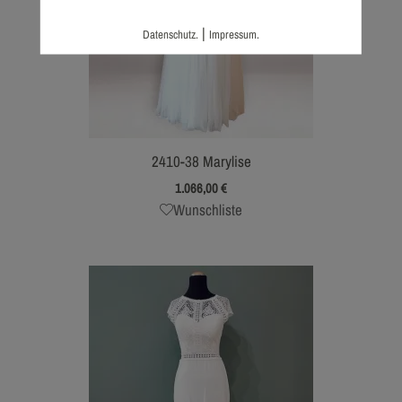
|
Datenschutz.
Impressum.
2410-38 Marylise
1.066,00
€
Wunschliste