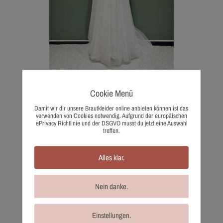
671-38 I am Yours
Cookie Menü
980,00
€
Damit wir dir unsere Brautkleider online anbieten können ist das
Wunschliste
verwenden von Cookies notwendig. Aufgrund der europäischen
ePrivacy Richtlinie und der DSGVO musst du jetzt eine Auswahl
treffen.
Alles klar.
Nein danke.
Einstellungen.