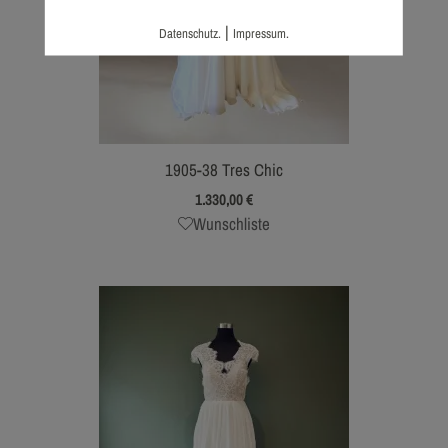
|
Datenschutz.
Impressum.
1905-38 Tres Chic
1.330,00
€
Wunschliste