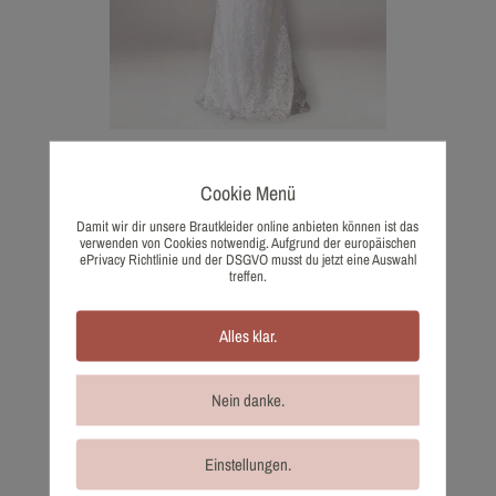
3557-36 Rosa Clara
Cookie Menü
2.022,00
€
Wunschliste
Damit wir dir unsere Brautkleider online anbieten können ist das
verwenden von Cookies notwendig. Aufgrund der europäischen
ePrivacy Richtlinie und der DSGVO musst du jetzt eine Auswahl
treffen.
Alles klar.
Nein danke.
Einstellungen.