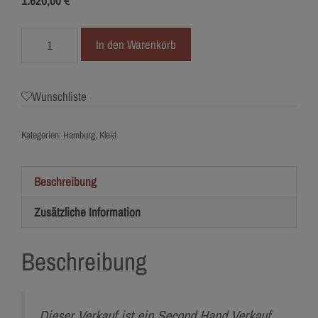
1.620,00
€
4932-
In den Warenkorb
34
Willowby
by
Wunschliste
Watters
Menge
Kategorien:
Hamburg
,
Kleid
Beschreibung
Zusätzliche Information
Beschreibung
Dieser Verkauf ist ein Second Hand Verkauf