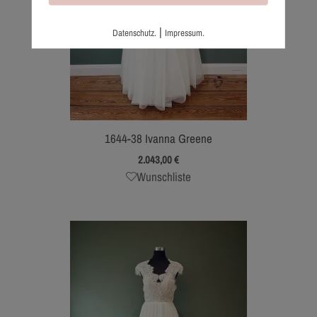
|
Datenschutz.
Impressum.
1644-38 Ivanna Greene
2.043,00
€
Wunschliste