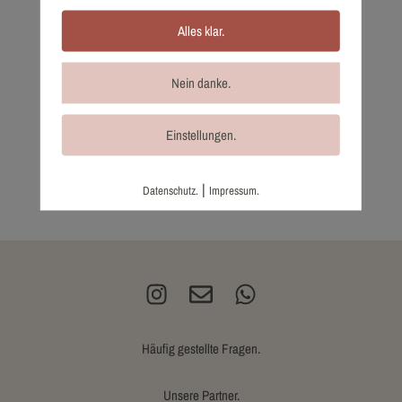
Alles klar.
Nein danke.
Einstellungen.
4512-34 Pronovias
1.542,00
€
Wunschliste
|
Datenschutz.
Impressum.
Häufig gestellte Fragen.
Unsere Partner.