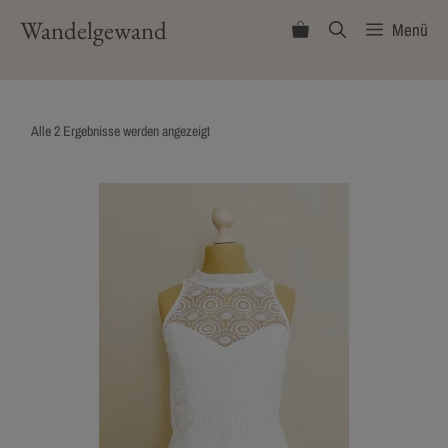
Zum
Wandelgewand
Menü
Inhalt
springen
Nach
Alle 2 Ergebnisse werden angezeigt
Aktualität
sortiert