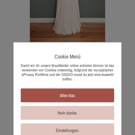
1451-42 Küss die Braut
Cookie Menü
1.320,00
€
Damit wir dir unsere Brautkleider online anbieten können ist das
Wunschliste
verwenden von Cookies notwendig. Aufgrund der europäischen
ePrivacy Richtlinie und der DSGVO musst du jetzt eine Auswahl
treffen.
Alles klar.
Nein danke.
Einstellungen.