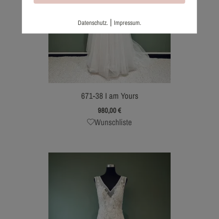
|
Datenschutz.
Impressum.
671-38 I am Yours
980,00
€
Wunschliste