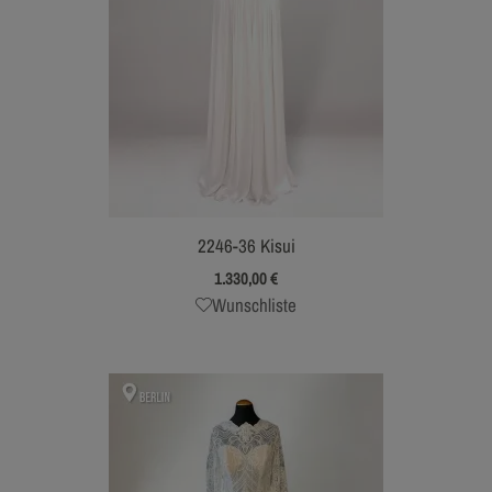
2246-36 Kisui
1.330,00
€
Wunschliste