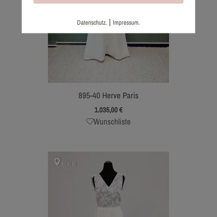
|
Datenschutz.
Impressum.
895-40 Herve Paris
1.035,00
€
Wunschliste