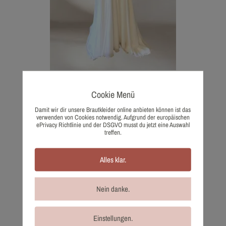
1905-38 Tres Chic
Cookie Menü
1.330,00
€
Damit wir dir unsere Brautkleider online anbieten können ist das
Wunschliste
verwenden von Cookies notwendig. Aufgrund der europäischen
ePrivacy Richtlinie und der DSGVO musst du jetzt eine Auswahl
treffen.
Alles klar.
Nein danke.
Einstellungen.