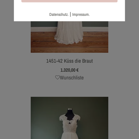
|
Datenschutz.
Impressum.
1451-42 Küss die Braut
1.320,00
€
Wunschliste