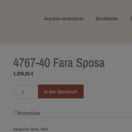
Anprobe vereinbaren
Brautkleider
4767-40 Fara Sposa
1.209,00
€
4767-
In den Warenkorb
40
Fara
Sposa
Wunschliste
Menge
Kategorien:
Berlin
,
Kleid