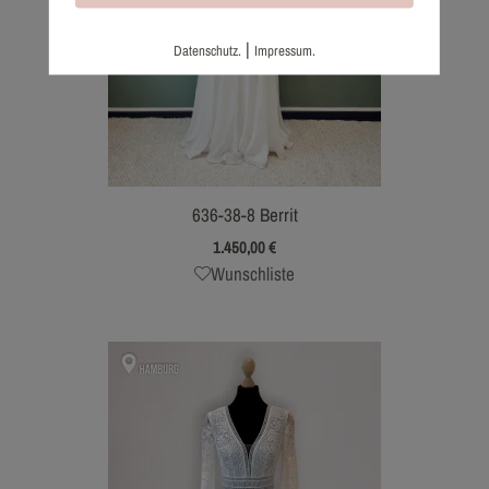
|
Datenschutz.
Impressum.
636-38-8 Berrit
1.450,00
€
Wunschliste