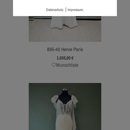
|
Datenschutz.
Impressum.
895-40 Herve Paris
1.035,00
€
Wunschliste