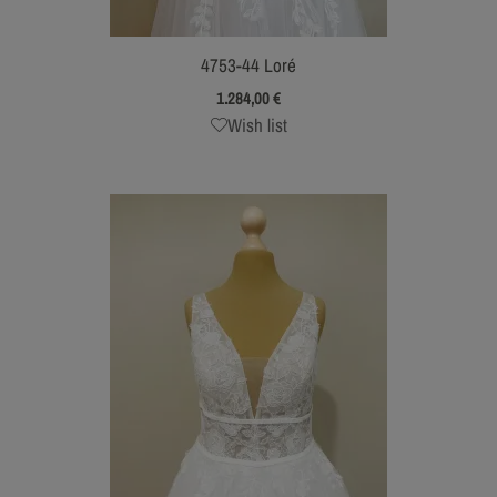
4753-44 Loré
1.284,00
€
Wish list