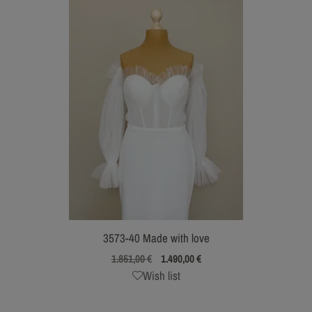
3573-40 Made with love
Ursprünglicher
Aktueller
1.851,00
€
1.490,00
€
Preis
Preis
Wish list
war:
ist:
1.851,00 €
1.490,00 €.