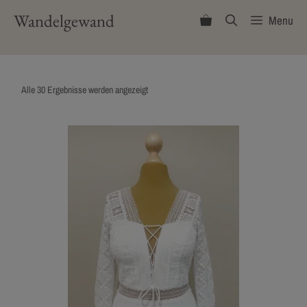
Skip
Wandelgewand
Menu
to
content
Nach
Alle 30 Ergebnisse werden angezeigt
Aktualität
sortiert