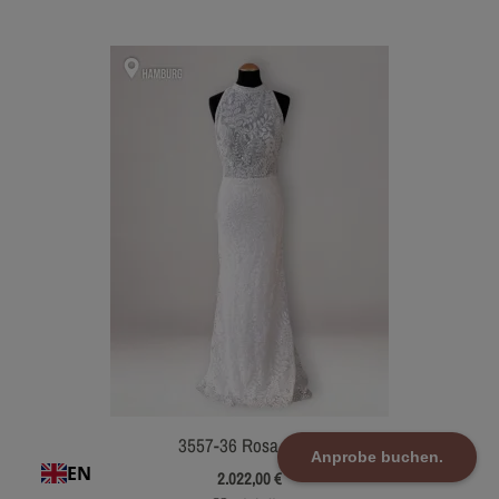
3557-36 Rosa Clara
Anprobe buchen.
EN
2.022,00
€